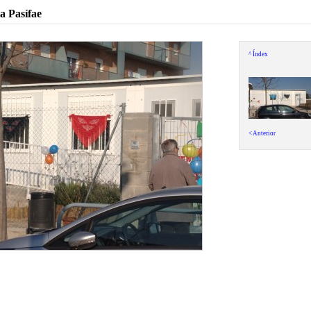
a Pasífae
^ Índex
< Anterior