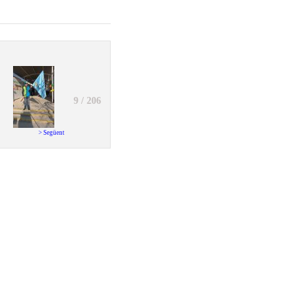
9 / 206
> Següent